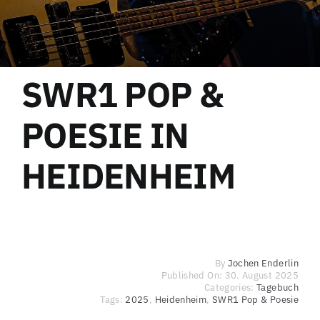
SWR1 POP &
POESIE IN
HEIDENHEIM
By
Jochen Enderlin
Published On: 30. August 2025
Categories:
Tagebuch
Tags:
2025
,
Heidenheim
,
SWR1 Pop & Poesie