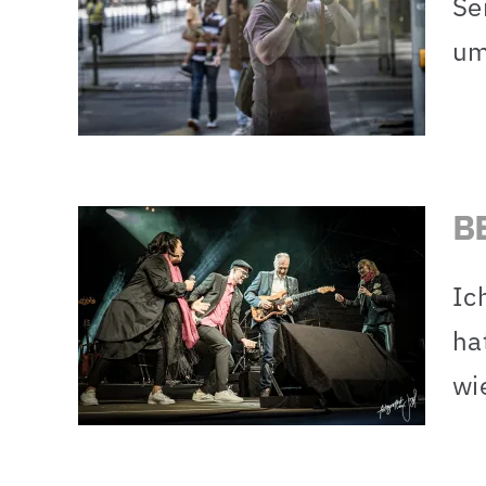
Se
t
um
ica
B
Ic
 &
ha
rt
wi