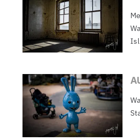
Me
llis
Wa
aus
Is
A
Wa
von
Sta