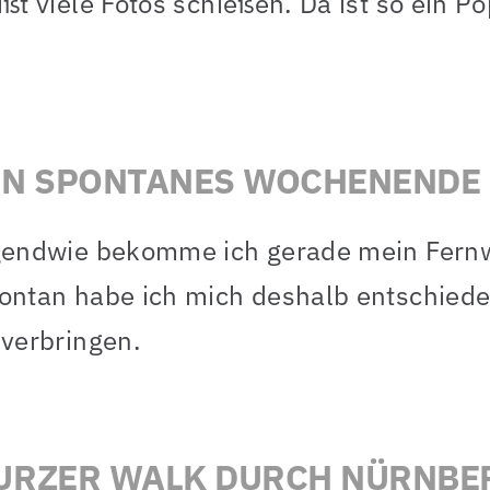
ißt viele Fotos schießen. Da ist so ein P
IN SPONTANES WOCHENENDE
gendwie bekomme ich gerade mein Fernweh
ontan habe ich mich deshalb entschied
 verbringen.
URZER WALK DURCH NÜRNBE