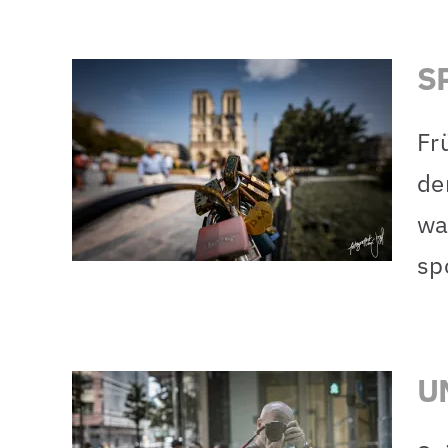
S
Fr
ch
de
wa
sp
U