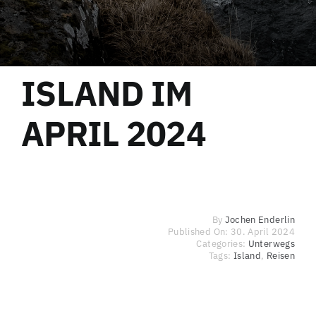
ISLAND IM
APRIL 2024
By
Jochen Enderlin
Published On: 30. April 2024
Categories:
Unterwegs
Tags:
Island
,
Reisen